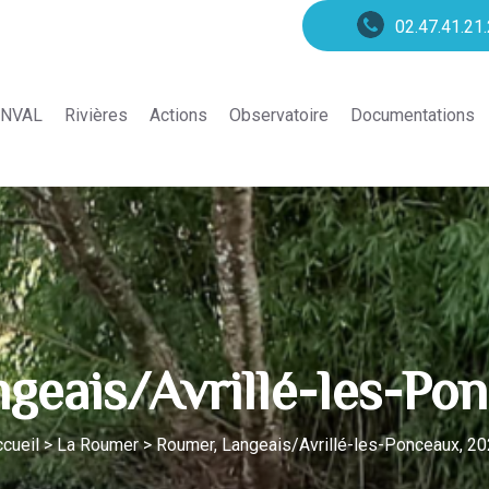
02.47.41.21
r au menu
Aller au contenu
Aller en bas de
NVAL
Rivières
Actions
Observatoire
Documentations
geais/Avrillé-les-Po
cueil
>
La Roumer
>
Roumer, Langeais/Avrillé-les-Ponceaux, 2