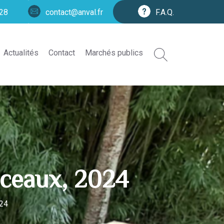
.28
contact@anval.fr
F.A.Q.
 page
Actualités
Contact
Marchés publics
nceaux, 2024
024